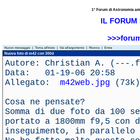
1° Forum di Astronomia amator
IL FORUM 
>>>forum
Nuovo messaggio
|
Torna all'inizio
|
Vai all'argomento
|
Ricerca
|
Entra
Nuova foto di m42 con 300d
Autore: Christian A. (---.f
Data: 01-19-06 20:58
Allegato:
m42web.jpg
(73k)
Cosa ne pensate?
Somma di due foto da 100 se
portato a 1800mm f9,5 con d
inseguimento, in parallelo 