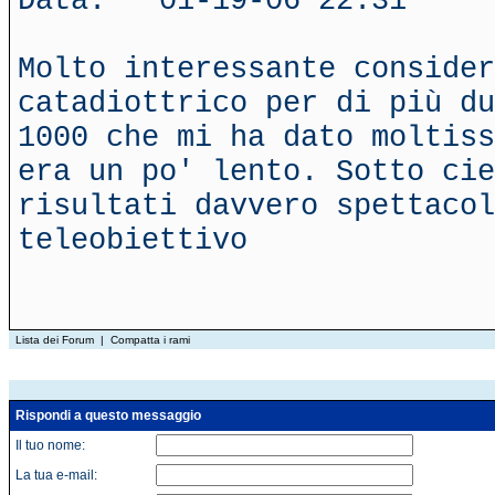
Data: 01-19-06 22:31
Molto interessante consider
catadiottrico per di più du
1000 che mi ha dato moltiss
era un po' lento. Sotto cie
risultati davvero spettaco
teleobiettivo
Lista dei Forum
|
Compatta i rami
Rispondi a questo messaggio
Il tuo nome:
La tua e-mail: